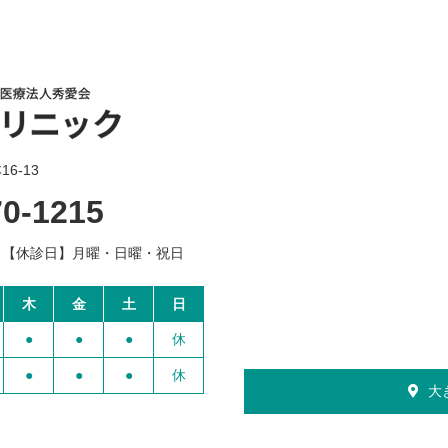
6-13
70-1215
【休診日】
月曜・日曜・祝日
木
金
土
日
●
●
●
休
●
●
●
休
大