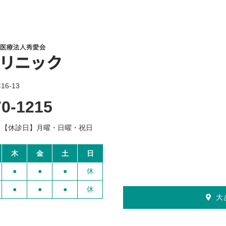
6-13
70-1215
【休診日】
月曜・日曜・祝日
木
金
土
日
●
●
●
休
●
●
●
休
大